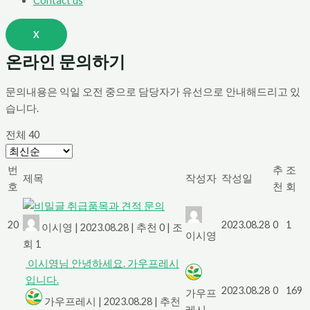
Contact us
X
온라인 문의하기
문의내용은 익일 오전 중으로 담당자가 유선으로 안내해드리고 있
습니다.
전체 40
번
추
조
제목
작성자
작성일
호
천
회
취급품목과 견적 문의
20
2023.08.28
0
1
이시영
|
2023.08.28
|
추천 0
|
조
이시영
회 1
이시영님 안녕하세요. 가우프레시
입니다.
2023.08.28
0
169
가우프
가우프레시
|
2023.08.28
|
추천
레시